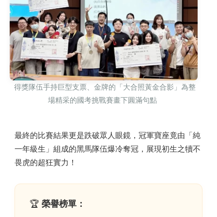
得獎隊伍手持巨型支票、金牌的「大合照黃金合影」為整
場精采的國考挑戰賽畫下圓滿句點
最終的比賽結果更是跌破眾人眼鏡，冠軍寶座竟由「純
一年級生」組成的黑馬隊伍爆冷奪冠，展現初生之犢不
畏虎的超狂實力！
🏆
榮譽榜單：