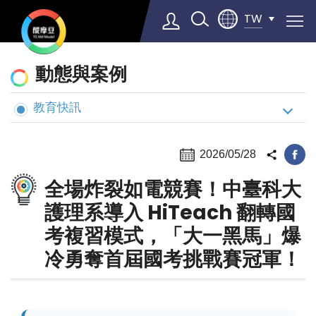
TW
動
動態與案例
態
與
教育快訊
Select Language
▼
案
例
2026/05/28
全場炸裂如電競賽！中臺科大
護理系導入 HiTeach 翻轉國
考複習模式，「大一黑馬」爆
冷勇奪首屆國考挑戰賽冠軍！