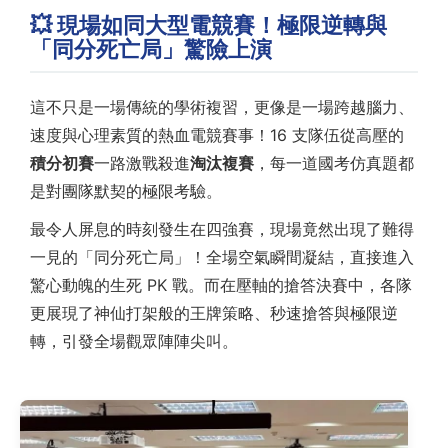
💥 現場如同大型電競賽！極限逆轉與
「同分死亡局」驚險上演
這不只是一場傳統的學術複習，更像是一場跨越腦力、
速度與心理素質的熱血電競賽事！16 支隊伍從高壓的
積分初賽
一路激戰殺進
淘汰複賽
，每一道國考仿真題都
是對團隊默契的極限考驗。
最令人屏息的時刻發生在四強賽，現場竟然出現了難得
一見的「同分死亡局」！全場空氣瞬間凝結，直接進入
驚心動魄的生死 PK 戰。而在壓軸的搶答決賽中，各隊
更展現了神仙打架般的王牌策略、秒速搶答與極限逆
轉，引發全場觀眾陣陣尖叫。