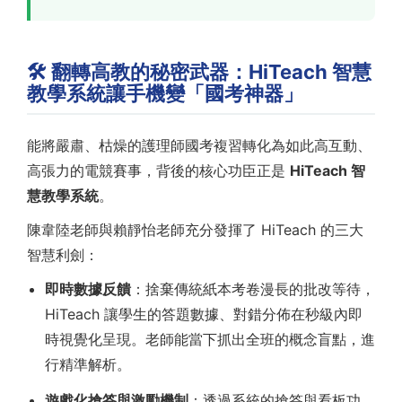
🛠️ 翻轉高教的秘密武器：HiTeach 智慧
教學系統讓手機變「國考神器」
能將嚴肅、枯燥的護理師國考複習轉化為如此高互動、
高張力的電競賽事，背後的核心功臣正是
HiTeach 智
慧教學系統
。
陳韋陸老師與賴靜怡老師充分發揮了 HiTeach 的三大
智慧利劍：
即時數據反饋
：捨棄傳統紙本考卷漫長的批改等待，
HiTeach 讓學生的答題數據、對錯分佈在秒級內即
時視覺化呈現。老師能當下抓出全班的概念盲點，進
行精準解析。
遊戲化搶答與激勵機制
：透過系統的搶答與看板功