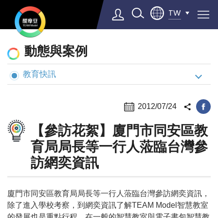
TW
動
動態與案例
態
與
教育快訊
Select Language
▼
案
例
2012/07/24
【參訪花絮】廈門市同安區教
育局局長等一行人蒞臨台灣參
訪網奕資訊
廈門市同安區教育局局長等一行人蒞臨台灣參訪網奕資訊，
除了進入學校考察，到網奕資訊了解TEAM Model智慧教室
的發展也是重點行程，在一般的智慧教室與電子書包智慧教