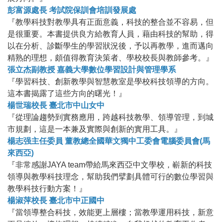
彭富源處長 考試院保訓會培訓發展處
『教學科技對教學具有正面意義，科技的整合並不容易，但
是很重要。本書提供良方給教育人員，藉由科技的幫助，得
以在分析、診斷學生的學習狀況後，予以再教學，進而邁向
精熟的理想，頗值得教育決策者、學校校長與教師參考。』
張立杰副教授 嘉義大學數位學習設計與管理學系
『學習科技、創新教學與智慧教室是學校科技領導的方向。
這本書揭露了這些方向的曙光！』
楊世瑞校長 臺北市中山女中
『從理論趨勢到實務應用，跨越科技教學、領導管理，到城
市規劃，這是一本兼及實際與創新的實用工具。』
楊志强主任委員 董教總全國華文獨中工委會電腦委員會(馬
來西亞)
『非常感謝JAYA team帶給馬
來西亞中文學校，嶄新的科技
領導與教學科技理念，幫助我們擘劃具體可行的數位學習與
教學科技行動方案！』
楊淑萍校長 臺北市中正國中
『當領導整合科技，效能更上層樓；當教學運用科技，新意