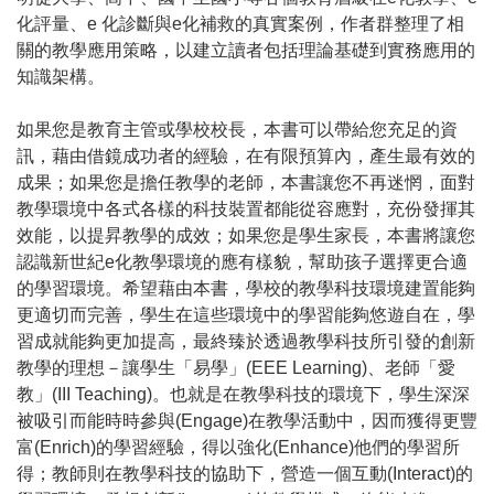
化評量、e 化診斷與e化補救的真實案例，作者群整理了相
關的教學應用策略，以建立讀者包括理論基礎到實務應用的
知識架構。
如果您是教育主管或學校校長，本書可以帶給您充足的資
訊，藉由借鏡成功者的經驗，在有限預算內，產生最有效的
成果；如果您是擔任教學的老師，本書讓您不再迷惘，面對
教學環境中各式各樣的科技裝置都能從容應對，充份發揮其
效能，以提昇教學的成效；如果您是學生家長，本書將讓您
認識新世紀e化教學環境的應有樣貌，幫助孩子選擇更合適
的學習環境。希望藉由本書，學校的教學科技環境建置能夠
更適切而完善，學生在這些環境中的學習能夠悠遊自在，學
習成就能夠更加提高，最終臻於透過教學科技所引發的創新
教學的理想－讓學生「易學」(EEE Learning)、老師「愛
教」(III Teaching)。也就是在教學科技的環境下，學生深深
被吸引而能時時參與(Engage)在教學活動中，因而獲得更豐
富(Enrich)的學習經驗，得以強化(Enhance)他們的學習所
得；教師則在教學科技的協助下，營造一個互動(Interact)的