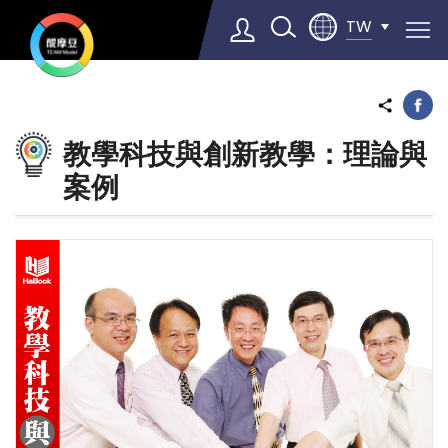
TW
醍
摩
豆
教學科技與創新教學：理論與
Select Language
▼
動
案例
態