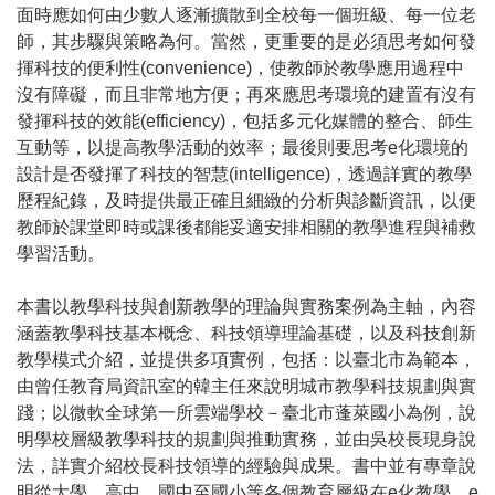
面時應如何由少數人逐漸擴散到全校每一個班級、每一位老
師，其步驟與策略為何。當然，更重要的是必須思考如何發
揮科技的便利性(convenience)，使教師於教學應用過程中
沒有障礙，而且非常地方便；再來應思考環境的建置有沒有
發揮科技的效能(efficiency)，包括多元化媒體的整合、師生
互動等，以提高教學活動的效率；最後則要思考e化環境的
設計是否發揮了科技的智慧(intelligence)，透過詳實的教學
歷程紀錄，及時提供最正確且細緻的分析與診斷資訊，以便
教師於課堂即時或課後都能妥適安排相關的教學進程與補救
學習活動。
本書以教學科技與創新教學的理論與實務案例為主軸，內容
涵蓋教學科技基本概念、科技領導理論基礎，以及科技創新
教學模式介紹，並提供多項實例，包括：以臺北市為範本，
由曾任教育局資訊室的韓主任來說明城市教學科技規劃與實
踐；以微軟全球第一所雲端學校－臺北市蓬萊國小為例，說
明學校層級教學科技的規劃與推動實務，並由吳校長現身說
法，詳實介紹校長科技領導的經驗與成果。書中並有專章說
明從大學、高中、國中至國小等各個教育層級在e化教學、e