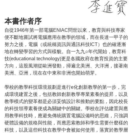
本書作者序
自從1946年第一部電腦ENIAC問世以來，教育與科技專家
便不斷地嘗試將電腦應用在教學的領域，而在長達一甲子的
努力之後，電腦（或統稱資訊與通訊科技ICT）也的確逐漸
地在轉變學習的方式與樣貌。自一九九○年代開始，教育科
技(educational technology)更是各國政府在教育投資的主要
方向，這股風潮從歐洲發動，掃遍北美洲、大洋洲，接著南
美洲、亞洲，現在在中東和非洲也開始萌芽。
學校的教學科技環境規劃是進行e化創新教學的第一步，完
成環境建置之後，包括教師創新教學專業素養的提昇，以及
教學模式的變革都是必須妥慎設計和推動的要點，因此校長
的科技領導素養便成為關鍵中的關鍵。學校在評估建置與應
用教學科技時，應避免傳統購置電腦設備時的思維，只強調
硬體設備的規格與性能，而應思索教師和學生需要什麼樣的
科技，以及這些科技在教學中會被如何使用，落實於教學層