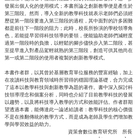
發展出個人化的使用模式；本書所論之創新教學便是產生於
第三階段。然而，導入全新的教學科技就表示老師們必須經
歷從第一階段要進入第三階段的過程，其中面對的許多困難
都是前往下一階段的阻力；此時，校長所扮演的學校領導角
色，若能提早習得科技領導的要領，便能協助老師們減輕度
過第一階段時的負擔，以輕鬆的腳步儘快步入第二階段，甚
至提早進入對產品駕輕就熟的第三階段，創造可供其他尚在
第一或第二階段的使用者複製的創新教學模式。
本書作者群，以其曾於基層教育單位服務的豐富經驗，加上
在攻讀科技與教育領域時所習得的穩固理論基礎，合力完成
了這本以教學科技與創新教學為題的著作。書中深入探討科
技領導理念和個案分析，同時也介紹了目前教學科技的發展
以趨勢，以及將科技導入教學的方式和效能評估。作者群期
望透過本書，能傳達此一論述給讀者：教學科技的核心價值
不是在推翻傳統的教學方式，而是成為老師及學生們增加教
學與學習效益的助力。
資策會數位教育研究所 所長