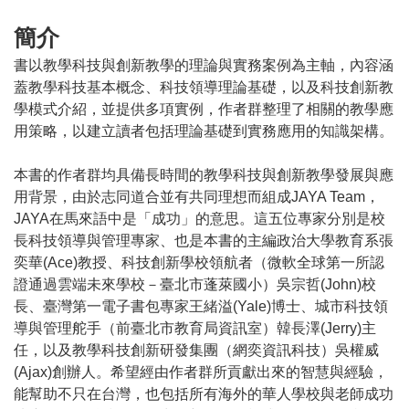
簡介
書以教學科技與創新教學的理論與實務案例為主軸，內容涵
蓋教學科技基本概念、科技領導理論基礎，以及科技創新教
學模式介紹，並提供多項實例，作者群整理了相關的教學應
用策略，以建立讀者包括理論基礎到實務應用的知識架構。
本書的作者群均具備長時間的教學科技與創新教學發展與應
用背景，由於志同道合並有共同理想而組成JAYA Team，
JAYA在馬來語中是「成功」的意思。這五位專家分別是校
長科技領導與管理專家、也是本書的主編政治大學教育系張
奕華(Ace)教授、科技創新學校領航者（微軟全球第一所認
證通過雲端未來學校－臺北市蓬萊國小）吳宗哲(John)校
長、臺灣第一電子書包專家王緒溢(Yale)博士、城市科技領
導與管理舵手（前臺北市教育局資訊室）韓長澤(Jerry)主
任，以及教學科技創新研發集團（網奕資訊科技）吳權威
(Ajax)創辦人。希望經由作者群所貢獻出來的智慧與經驗，
能幫助不只在台灣，也包括所有海外的華人學校與老師成功