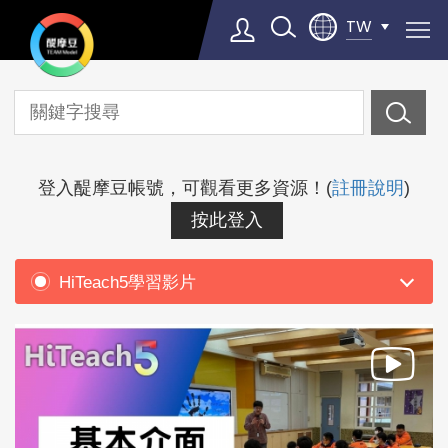
TW
教
學
專
Select Language
▼
區
登入醍摩豆帳號，可觀看更多資源！(
註冊說明
)
按此登入
HiTeach5學習影片