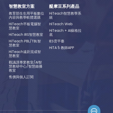
智慧教室方案
醍摩豆系列產品
教育部生生用平板數位
HiTeach智慧教學系
內容與教學軟體選購
統
方
HiTeach平板電腦智
HiTeach Web
慧教室
HiTeach + AI蘇格拉
HiTeach IRS智慧教室
底
HiTeach PBL/TBL智
IES雲平臺
慧教室
HiTA 5 教師APP
HiTeach遠距混成智
慧教室
觀議課專業教室/AI智
慧教研中心/智慧錄播
教室
售價與個人訂閱