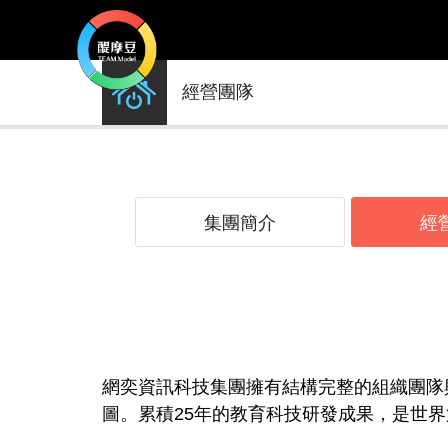
網
經營團隊
奕
資
訊
科
集團簡介
經
技
集
團
網奕資訊科技集團擁有結構完整的組織團隊
圖。累積25年的教育科技研發成果，是世