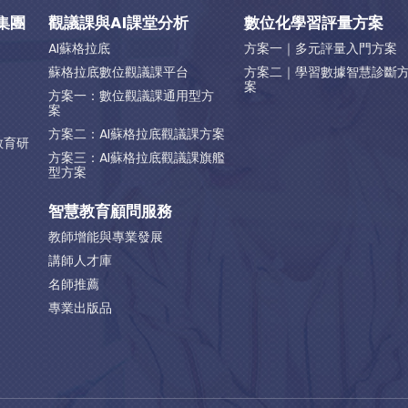
集團
觀議課與AI課堂分析
數位化學習評量方案
AI蘇格拉底
方案一｜多元評量入門方案
蘇格拉底數位觀議課平台
方案二｜學習數據智慧診斷
案
方案一：數位觀議課通用型方
案
方案二：AI蘇格拉底觀議課方案
教育研
方案三：AI蘇格拉底觀議課旗艦
型方案
智慧教育顧問服務
教師增能與專業發展
講師人才庫
名師推薦
專業出版品