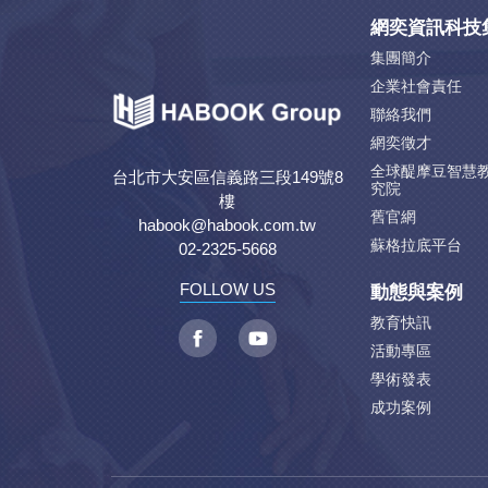
網奕資訊科技
集團簡介
企業社會責任
聯絡我們
網奕徵才
全球醍摩豆智慧
台北市大安區信義路三段149號8
究院
樓
舊官網
habook@habook.com.tw
蘇格拉底平台
02-2325-5668
動態與案例
FOLLOW US
教育快訊
活動專區
學術發表
成功案例