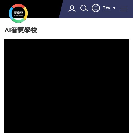
TW
AI智慧學校
Select Language
▼